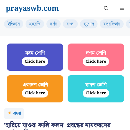
Skip
prayaswb.com
Me
to
content
ইতিহাস
ইংরেজি
দর্শন
বাংলা
ভূগোল
রাষ্ট্রবিজ্ঞান
নবম শ্রেণি
দশম শ্রেণি
Click here
Click here
একাদশ শ্রেণি
দ্বাদশ শ্রেণি
Click here
Click here
বাংলা
'হারিয়ে যাওয়া কালি কলম' প্রবন্ধের নামকরণের