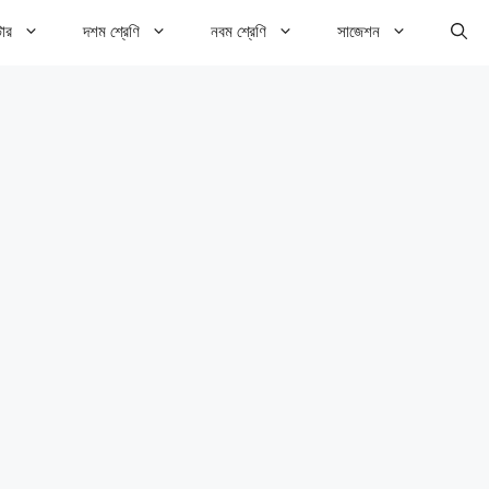
টার
দশম শ্রেণি
নবম শ্রেণি
সাজেশন