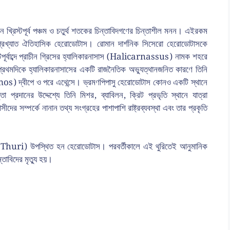
ন খ্রিস্টপূর্ব পঞ্চম ও চতুর্থ শতকের চিন্তাবিদগণের চিন্তাশীল মনন। এইরকম
ুগের প্রখ্যাত ঐতিহাসিক হেরোডোটাস। রোমান দার্শনিক সিসেরো হেরোডোটাসকে
র্বাব্দে প্রাচীন গ্রিসের হ্যালিকারনাসাস (Halicarnassus) নামক শহরে
র প্রথমদিকে হ্যালিকারনাসাসের একটি রাজনৈতিক অভ্যুত্থানজনিত কারণে তিনি
mos) দ্বীপে ও পরে এথেন্সে। ভ্রমণপিপাসু হেরোডোটাস কোনও একটি স্থানে
 প্রদানের উদ্দেশ্যে তিনি মিশর, ব্যাবিলন, ক্রিট প্রভৃতি স্থানে যাত্রা
দের সম্পর্কে নানান তথ্য সংগ্রহের পাশাপাশি রাষ্ট্রব্যবস্থা এবং তার প্রকৃতি
ুরিতে (Thuri) উপস্থিত হন হেরোডোটাস। পরবর্তীকালে এই থুরিতেই আনুমানিক
ন্তাবিদের মৃত্যু হয়।