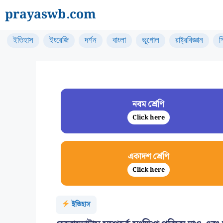
Skip
prayaswb.com
to
content
ইতিহাস
ইংরেজি
দর্শন
বাংলা
ভূগোল
রাষ্ট্রবিজ্ঞান
শ
নবম শ্রেণি
Click here
একাদশ শ্রেণি
Click here
ইতিহাস