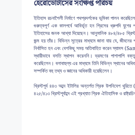
হেরোডোটাসের সংক্ষিপ্ত পরিচয়
ইতিহাস রচনাশৈলী নির্মাণে পথপ্রদর্শকের ভূমিকা পালন করেছিলে
গুরুত্বপূর্ণ এক কালপর্বে আবির্ভূত হন গ্রিসের ধ্রুপদি য
ইতিহাসের জনক আখ্যা দিয়েছেন। আনুমানিক ৪৮৪/৪৮৫ খ্রিস্টপূ
জন্ম হয় তাঁর। বিভিন্ন সূত্রের মাধ্যমে জানা যায় যে, জীবনে
নির্বাসিত হন এবং বেশকিছু সময় অতিবাহিত করেন স্যামস (Sa
স্থায়ীভাবে বসতি স্থাপন করেননি। ভ্রমণের পাশাপাশি বক্তৃতা
করেছিলেন। বলাবাহুল্য এর মাধ্যমে তিনি বিভিন্ন স্থানের অধিবাসী
সম্পর্কিত বহু তথ্য ও জ্ঞানের অধিকারী হয়েছিলেন।
খ্রিস্টপূর্ব ৪৪৩ অব্দে ইটালির অন্তর্গত গ্রিক উপনিবেশ থ
৪২৫/৪১৩ খ্রিস্টপূর্বাব্দে এই প্রখ্যাত গ্রিক ঐতিহাসিক ও রাষ্ট্রচি