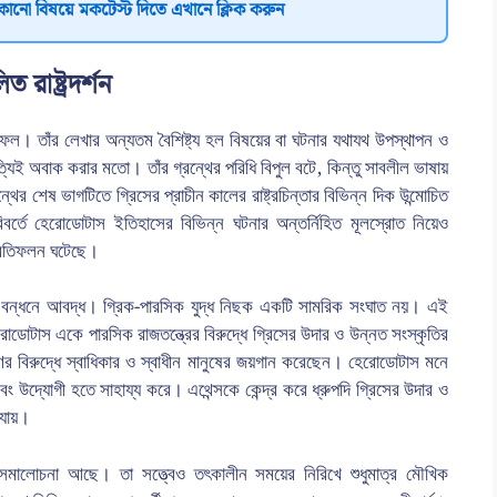
কোনো বিষয়ে মকটেস্ট দিতে এখানে ক্লিক করুন
রাষ্ট্রদর্শন
ফল। তাঁর লেখার অন্যতম বৈশিষ্ট্য হল বিষয়ের বা ঘটনার যথাযথ উপস্থাপন ও
গি সত্যিই অবাক করার মতো। তাঁর গ্রন্থের পরিধি বিপুল বটে, কিন্তু সাবলীল ভাষায়
ের শেষ ভাগটিতে গ্রিসের প্রাচীন কালের রাষ্ট্রচিন্তার বিভিন্ন দিক উন্মোচিত
িবর্তে হেরোডোটাস ইতিহাসের বিভিন্ন ঘটনার অন্তর্নিহিত মূলস্রোত নিয়েও
 প্রতিফলন ঘটেছে।
র বন্ধনে আবদ্ধ। গ্রিক-পারসিক যুদ্ধ নিছক একটি সামরিক সংঘাত নয়। এই
ডোটাস একে পারসিক রাজতন্ত্রের বিরুদ্ধে গ্রিসের উদার ও উন্নত সংস্কৃতির
রণের বিরুদ্ধে স্বাধিকার ও স্বাধীন মানুষের জয়গান করেছেন। হেরোডোটাস মনে
বং উদ্যোগী হতে সাহায্য করে। এথেন্সকে কেন্দ্র করে ধ্রুপদি গ্রিসের উদার ও
 যায়।
ছু সমালোচনা আছে। তা সত্ত্বেও তৎকালীন সময়ের নিরিখে শুধুমাত্র মৌখিক