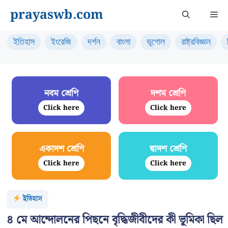
Skip
prayaswb.com
Me
to
content
ইতিহাস
ইংরেজি
দর্শন
বাংলা
ভূগোল
রাষ্ট্রবিজ্ঞান
নবম শ্রেণি
দশম শ্রেণি
Click here
Click here
একাদশ শ্রেণি
দ্বাদশ শ্রেণি
Click here
Click here
ইতিহাস
৪ মে আন্দোলনের পিছনে বৃদ্ধিজীবীদের কী ভূমিকা ছিল