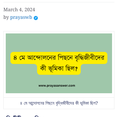
March 4, 2024
by
prayaswb
৪ মে আন্দোলনের পিছনে বৃদ্ধিজীবীদের কী ভূমিকা ছিল?