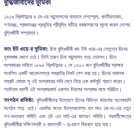
বুদ্ধিজীবীদের ভূমিকা
১৯১৯ খ্রিস্টাব্দের ৪ মে-এর আন্দোলনের মাধ্যমে দেশপ্রেম, জাতীয়তাবাদ,
গণতন্ত্র, প্রজাতন্ত্র প্রভৃতির শ্রীবৃদ্ধি ঘটিয়ে নবজাগরণের সূচনা করেন দেশের
বুদ্ধিজীবী সম্প্রদায়।
কাং ইউ ওয়ে-র ভূমিকা:
চিনা বুদ্ধিজীবী কাং ইউ ওয়ে-এর নেতৃত্বে চিনের
যুবসমাজ জেগে ওঠে। তিনি তরুণ চিনা আন্দোলন গড়ে তোলেন। চিনে
সংস্কারের দাবিতে ১৮৯৫ খ্রিস্টাব্দের ২ মে ১৩০০ জন বুদ্ধিজীবীর স্বাক্ষর
সংবলিত একটি আবেদনপত্র সম্রাটের নিকট পেশ করা হয়। চিনের নাবালক
সম্রাট কোয়াং সু এই সংস্কারের দাবি মেনে নিয়ে এক কর্মসূচি গ্রহণ করেন।
শতদিবস ব্যাপী এই সংস্কারকার্য একশত দিবসের সংস্কার নামে পরিচিত।
সংগঠন প্রতিষ্ঠা:
বুদ্ধিজীবীদের উদ্যোগে চিনের বিভিন্ন জায়গায় অনেকগুলি
সংগঠন গড়ে ওঠে। এগুলির মধ্যে উল্লেখযোগ্য হল মাও জে-দং-এর নতুন
গণ-অধ্যয়ন সমিতি এবং চৌ এন লাই-এর জাগরণ সমিতি। পরবর্তীক্ষেত্রে
বুদ্ধিজীবীরা দক্ষিণপন্থী ও বামপন্থী – দু-ভাগে বিভক্ত হয়ে যায়।