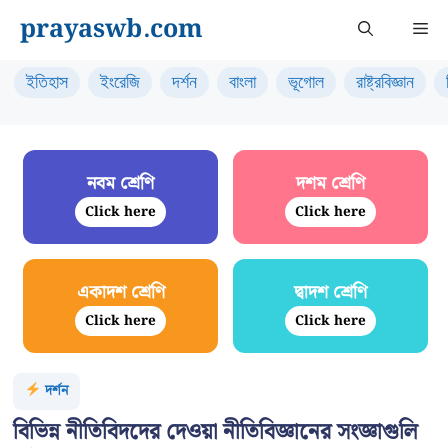
Skip
prayaswb.com
Me
to
content
ইতিহাস
ইংরেজি
দর্শন
বাংলা
ভূগোল
রাষ্ট্রবিজ্ঞান
নবম শ্রেণি
দশম শ্রেণি
Click here
Click here
একাদশ শ্রেণি
দ্বাদশ শ্রেণি
Click here
Click here
দর্শন
বিভিন্ন নীতিবিদদের দেওয়া নীতিবিজ্ঞানের সংজ্ঞাগুলি