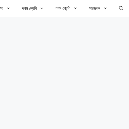
টার
দশম শ্রেণি
নবম শ্রেণি
সাজেশন