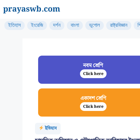
Skip
prayaswb.com
to
content
ইতিহাস
ইংরেজি
দর্শন
বাংলা
ভূগোল
রাষ্ট্রবিজ্ঞান
শ
নবম শ্রেণি
Click here
একাদশ শ্রেণি
Click here
ইতিহাস