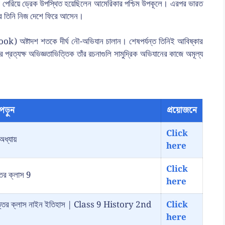
লী পেরিয়ে ড্রেক উপস্থিত হয়েছিলেন আমেরিকার পশ্চিম উপকূলে। এরপর ভারত
করে তিনি নিজ দেশে ফিরে আসেন।
ok) অষ্টাদশ শতকে দীর্ঘ নৌ-অভিযান চালান। শেষপর্যন্ত তিনিই আবিষ্কার
্রত্যক্ষ অভিজ্ঞতাভিত্তিক তাঁর রচনাগুলি সামুদ্রিক অভিযানের কাজে অমূল্য
পড়ুন
প্রয়োজনে
Click
অধ্যায়
here
Click
্তর ক্লাস 9
here
রশ্ন উত্তর ক্লাস নাইন ইতিহাস | Class 9 History 2nd
Click
here