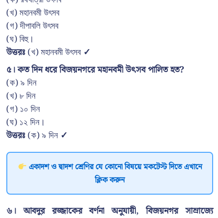
(খ) মহানবমী উৎসব
(গ) দীপাবলি উৎসব
(ঘ) বিহু।
উত্তরঃ
(খ) মহানবমী উৎসব
✓
৫। কত দিন ধরে বিজয়নগরে মহানবমী উৎসব পালিত হত?
(ক) ৯ দিন
(খ) ৮ দিন
(গ) ১০ দিন
(ঘ) ১২ দিন।
উত্তরঃ
(ক) ৯ দিন
✓
একাদশ ও দ্বাদশ শ্রেণির যে কোনো বিষয়ে মকটেস্ট দিতে এখানে
ক্লিক করুন
৬। আবদুর রজ্জাকের বর্ণনা অনুযায়ী, বিজয়নগর সাম্রাজ্যে