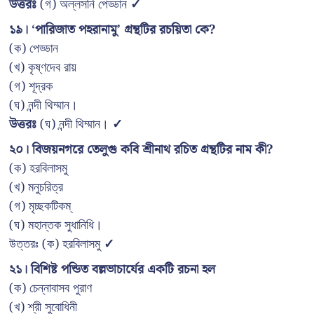
উত্তরঃ
(গ) অল্লসনি পেড্ডান
✓
১৯। ‘পারিজাত পহরানামু’ গ্রন্থটির রচয়িতা কে?
(ক) পেড্ডান
(খ) কৃষ্ণদেব রায়
(গ) শূদ্রক
(ঘ) নন্দী থিম্মান।
উত্তরঃ
(ঘ) নন্দী থিম্মান।
✓
২০। বিজয়নগরে তেলুগু কবি শ্রীনাথ রচিত গ্রন্থটির নাম কী?
(ক) হরবিলাসমু
(খ) মনুচরিত্র
(গ) মৃচ্ছকটিকম্
(ঘ) মহান্তক সুধানিধি।
উত্তরঃ (ক) হরবিলাসমু
✓
২১। বিশিষ্ট পন্ডিত বল্লভাচার্যের একটি রচনা হল
(ক) চেন্নাবাসব পুরাণ
(খ) শ্রী সুবোধিনী