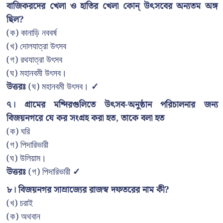
বাজিকরদের খেলা ও হাতির খেলা কোন্ উৎসবের অন্যতম অঙ্গ
ছিল?
(ক) কানাড়ি নববর্ষ
(খ) দোলযাত্রা উৎসব
(গ) রথযাত্রা উৎসব
(ঘ) মহানবমী উৎসব।
উত্তরঃ
(ঘ) মহানবমী উৎসব।
✓
৭। গ্রামের মন্দিরগুলিতে উৎসব-অনুষ্ঠান পরিচালনার জন্য
বিজয়নগরে যে কর সংগ্রহ করা হত, তাকে বলা হত
(ক) ঘরি
(গ) পিদারিভারী
(ঘ) উলিয়াম।
উত্তরঃ
(গ) পিদারিভারী
✓
৮। বিজয়নগর সাম্রাজ্যের রাজস্ব দফতরের নাম কী?
(খ) চরাই
(ক) অথবান