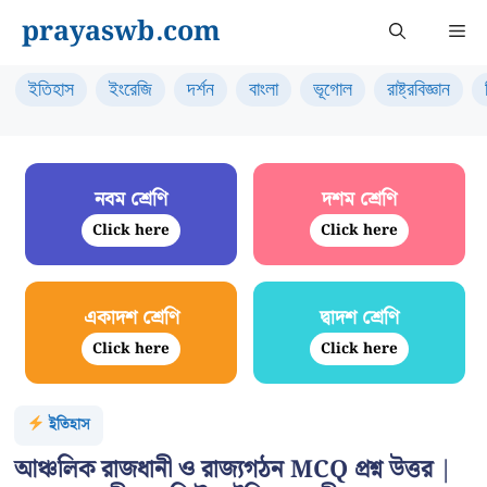
Skip
prayaswb.com
Me
to
content
ইতিহাস
ইংরেজি
দর্শন
বাংলা
ভূগোল
রাষ্ট্রবিজ্ঞান
নবম শ্রেণি
দশম শ্রেণি
Click here
Click here
একাদশ শ্রেণি
দ্বাদশ শ্রেণি
Click here
Click here
ইতিহাস
আঞ্চলিক রাজধানী ও রাজ্যগঠন MCQ প্রশ্ন উত্তর |