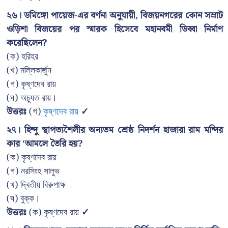
২৬। ডমিঙ্গো পায়েজ-এর বর্ণনা অনুযায়ী, বিজয়নগরের কোন সম্রাট
ওড়িশা বিজয়ের পর স্মারক হিসেবে মহানবমী ডিব্বা নির্মাণ
করেছিলেন?
(ক) হরিহর
(খ) মল্লিকার্জুন
(গ) কৃষ্ণদেব রায়
(ঘ) অচ্যুত রায়।
উত্তরঃ
(গ)
কৃষ্ণদেব রায়
✓
২৭। হিন্দু স্থাপত্যশৈলীর অন্যতম শ্রেষ্ঠ নিদর্শন হাজারা রাম মন্দির
কার ‘আমলে তৈরি হয়?
(ক) কৃষ্ণদেব রায়
(গ) নরসিংহ সালুভ
(খ) দ্বিতীয় বিরুপাক্ষ
(ঘ) বুক্ক।
উত্তরঃ
(ক) কৃষ্ণদেব রায়
✓