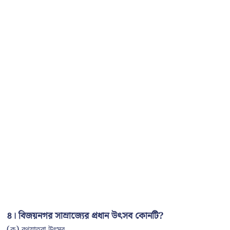
৪। বিজয়নগর সাম্রাজ্যের প্রধান উৎসব কোনটি?
(ক) রথযাত্রা উৎসব