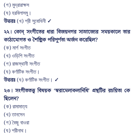
(গ) মুদ্রারাক্ষস
(ঘ) হরবিলাসমু।
উত্তরঃ
(খ) শ্রী সুবোধিনী
✓
২২। কোন্ সংগীতের ধারা বিজয়নগর সাম্রাজ্যের সময়কালে তার
কাঠামোগত ও শৈল্পিক পরিপূর্ণতা অর্জন করেছিল?
(ক) মার্গ সংগীত
(খ) ওড়িশি সংগীত
(গ) রাজস্থানী সংগীত
(ঘ) কর্ণাটিক সংগীত।
উত্তরঃ
(ঘ) কর্ণাটিক সংগীত।
✓
২৩। সংগীততত্ত্ব বিষয়ক ‘স্বরামেলাকলানিধি’ গ্রন্থটির রচয়িতা কে
ছিলেন?
(ক) রামামাত্য
(খ) তানসেন
(গ) বৈজু বাওরা
(ঘ) শ্রীনাথ।