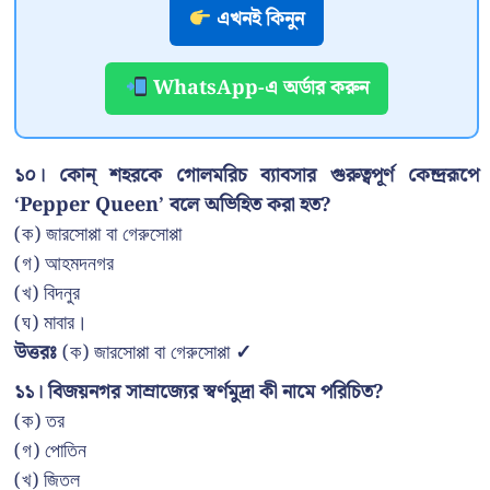
এখনই কিনুন
WhatsApp-এ অর্ডার করুন
১০। কোন্ শহরকে গোলমরিচ ব্যাবসার গুরুত্বপূর্ণ কেন্দ্ররূপে
‘Pepper Queen’ বলে অভিহিত করা হত?
(ক) জারসোপ্পা বা গেরুসোপ্পা
(গ) আহমদনগর
(খ) বিদনুর
(ঘ) মাবার।
উত্তরঃ
(ক) জারসোপ্পা বা গেরুসোপ্পা
✓
১১। বিজয়নগর সাম্রাজ্যের স্বর্ণমুদ্রা কী নামে পরিচিত?
(ক) তর
(গ) পোতিন
(খ) জিতল