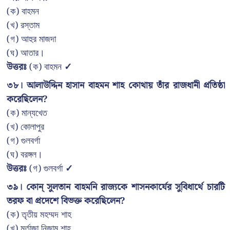
(ক) বাহমন
(খ) রস্তাম
(গ) আহুর মাজদা
(ঘ) আতার।
উত্তরঃ
(ক) বাহমন
✓
৩৮। আলাউদ্দিন হাসান বাহমন শাহ কোথায় তাঁর রাজধানী প্রতিষ্ঠা
করেছিলেন?
(ক) মান্যখেত
(খ) কোলাপুর
(গ) গুলবর্গা
(ঘ) বরঙ্গল।
উত্তরঃ
(গ) গুলবর্গা
✓
৩৯। কোন্ সুলতান বাহমনি রাজ্যকে শাসনকার্যের সুবিধার্থে চারটি
তরফ বা প্রদেশে বিভক্ত করেছিলেন?
(ক) তৃতীয় মহম্মদ শাহ
(খ) মুর্তাজা নিজাম শাহ