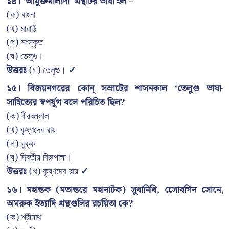
১৪। ‘আমুক্তমাল্যদা’ গ্রন্থটির ভাষা হল –
(ক) বাংলা
(খ) মারাঠি
(গ) সংস্কৃত
(ঘ) তেলুগু।
উত্তরঃ
(ঘ) তেলুগু।
✓
১৫। বিজয়নগরের কোন্ সম্রাটের শাসনকাল ‘তেলুগু ভাষা-
সাহিত্যের স্বণর্যুগ বলে পরিচিত ছিল?
(ক) বীরবল্লাল
(খ) কৃষ্ণদেব রায়
(গ) বুক্ক
(ঘ) দ্বিতীয় বিরুপাক্ষ।
উত্তরঃ
(খ) কৃষ্ণদেব রায়
✓
১৬। মহান্তক (মতান্তরে মহানাটক) সুধানিধি, সোেবগিন সোনে,
অমরুক ইত্যাদি গ্রন্থগুলির রচয়িতা কে?
(ক) শ্রীনাথ