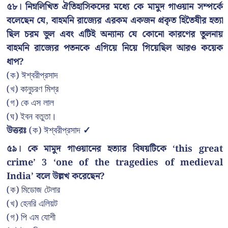
৫৮। নিম্নলিখিত ঐতিহাসিকদের মধ্যে কে মামুদ গাওয়ান সম্পর্কে
বলেছেন যে, বাহমনি রাজ্যের এরকম একজন প্রকৃত হিতৈষীর হত্যা
ছিল চরম ভুল এবং এটিই অন্যান্য যে কোনো কারণের তুলনায়
বাহমনি রাজ্যের পতনকে এগিয়ে নিয়ে গিয়েছিল আরও কয়েক
ধাপ?
(ক) ঈশ্বরীপ্রসাদ
(খ) কানুচরণ মিশ্র
(গ) কে এস লাল
(ঘ) ইবন বতুতা।
উত্তরঃ
(ক) ঈশ্বরীপ্রসাদ
✓
৫৯। কে মামুদ গাওয়ানের হত্যার বিষয়টিকে ‘this great
crime’ 3 ‘one of the tragedies of medieval
India’ বলে উল্লখ করেছেন?
(ক) মিডোজ টেলার
(খ) হেনরি এলিয়ট
(গ) পি এম যোশী