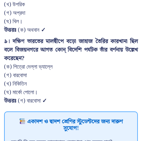
(খ) উপরিক
(গ) অপ্রদা
(ঘ) খিল।
উত্তরঃ
(ক) অথবান
✓
৯। দক্ষিণ ভারতের মালদ্বীপে বড়ো জাহাজ তৈরির কারখানা ছিল
বলে বিজয়নগরে আগত কোন্ বিদেশি পর্যটক তাঁর বর্ণনায় উল্লেখ
করেছেন?
(ক) পিত্রো দেল্লা ভ্যাল্লে
(গ) বারবোসা
(খ) নিকিতিন
(ঘ) মার্কো পোলো।
উত্তরঃ
(গ) বারবোসা
✓
একাদশ ও দ্বাদশ শ্রেণির স্টুডেন্টদের জন্য দারুণ
সুযোগ!