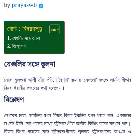
by
prayaswb
বোর্ড : বিষয়বস্তু
যেগুলির সঙ্গে তুলনা
বিশ্লেষণ
যেগুলির সঙ্গে তুলনা
সৈয়দ মুজতবা আলী তাঁর ‘পঁচিশে বৈশাখ’ রচনায় ‘সেগুলো’ বলতে জার্মান লীডার
কিংবা ইরানীয় গজলের কথা বলেছেন।
বিশ্লেষণ
লেখকের মতে, জার্মানরা যখন লীডার কিংবা ইরানিরা যখন গজল গান, একমাত্র
তখনই তিনি সেই গানের মধ্যে রবীন্দ্রসংগীত জাতীয় কিঞ্চিৎ রসের সন্ধান পান।
লীডার কিংবা গজলের সঙ্গে রবীন্দ্রসংগীতের তুলনায় রবীন্দ্রগানের অখণ্ড ও