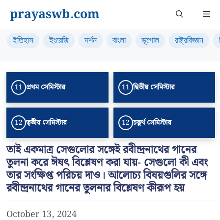
Skip
prayaswb.com
Me
to
content
ইতিহাস
ইংরেজি
দর্শন
বাংলা
ভূগোল
রাষ্ট্রবিজ্ঞান
প্রথম সেমিস্টার
দ্বিতীয় সেমিস্টার
11
11
তৃতীয় সেমিস্টার
চতুর্থ সেমিস্টার
12
12
তাই একমাত্র সেগুলোর সঙ্গেই রবীন্দ্রনাথের গানের
তুলনা করে ঈষৎ বিশ্লেষণ করা যায়- সেগুলো কী এবং
তার সংক্ষিপ্ত পরিচয় দাও। আলোচ্য বিষয়গুলির সঙ্গে
রবীন্দ্রনাথের গানের তুলনার বিশ্লেষণ কীরূপ হয়
October 13, 2024