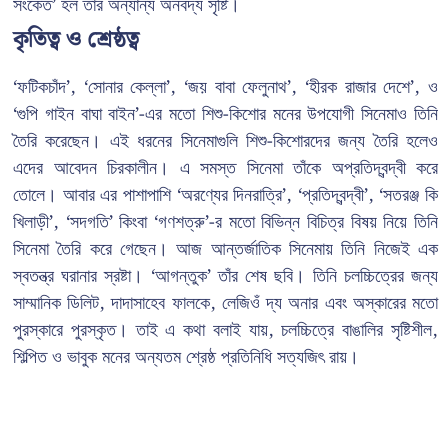
সংকেত’ হল তাঁর অন্যান্য অনবদ্য সৃষ্টি।
কৃতিত্ব ও শ্রেষ্ঠত্ব
‘ফটিকচাঁদ’, ‘সোনার কেল্লা’, ‘জয় বাবা ফেলুনাথ’, ‘হীরক রাজার দেশে’, ও
‘গুপি গাইন বাঘা বাইন’-এর মতো শিশু-কিশোর মনের উপযোগী সিনেমাও তিনি
তৈরি করেছেন। এই ধরনের সিনেমাগুলি শিশু-কিশোরদের জন্য তৈরি হলেও
এদের আবেদন চিরকালীন। এ সমস্ত সিনেমা তাঁকে অপ্রতিদ্বন্দ্বী করে
তোলে। আবার এর পাশাপাশি ‘অরণ্যের দিনরাত্রি’, ‘প্রতিদ্বন্দ্বী’, ‘সতরঞ্জ কি
খিলাড়ী’, ‘সদগতি’ কিংবা ‘গণশত্রু’-র মতো বিভিন্ন বিচিত্র বিষয় নিয়ে তিনি
সিনেমা তৈরি করে গেছেন। আজ আন্তর্জাতিক সিনেমায় তিনি নিজেই এক
স্বতন্ত্র ঘরানার স্রষ্টা। ‘আগন্তুক’ তাঁর শেষ ছবি। তিনি চলচ্চিত্রের জন্য
সাম্মানিক ডিলিট, দাদাসাহেব ফালকে, লেজিওঁ দ্য অনার এবং অস্কারের মতো
পুরস্কারে পুরস্কৃত। তাই এ কথা বলাই যায়, চলচ্চিত্রে বাঙালির সৃষ্টিশীল,
শিল্পিত ও ভাবুক মনের অন্যতম শ্রেষ্ঠ প্রতিনিধি সত্যজিৎ রায়।