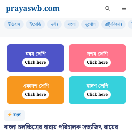
Skip
prayaswb.com
Me
to
content
ইতিহাস
ইংরেজি
দর্শন
বাংলা
ভূগোল
রাষ্ট্রবিজ্ঞান
নবম শ্রেণি
দশম শ্রেণি
Click here
Click here
একাদশ শ্রেণি
দ্বাদশ শ্রেণি
Click here
Click here
বাংলা
বাংলা চলচ্চিত্রের ধারায় পরিচালক সত্যজিৎ রায়ের