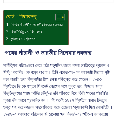
বোর্ড : বিষয়বস্তু
‘পথের পাঁচালী’ ও ভারতীয় সিনেমার নবজন্ম
বিষয়বৈচিত্র্য ও বিশেষত্ব
কৃতিত্ব ও শ্রেষ্ঠত্ব
‘পথের পাঁচালী’ ও ভারতীয় সিনেমার নবজন্ম
সাহিত্যিক পরিমণ্ডলে বেড়ে ওঠা সত্যজিৎ রায়ের বাংলা চলচ্চিত্রে প্রবেশ ও
সিদ্ধি বাঙালির এক বড়ো পাওনা। তিনি একের-পর-এক কালজয়ী সিনেমা সৃষ্টি
করে বাঙালি তথা বিশ্ববাসীর শিল্প রসনা পরিতৃপ্ত করে গেছেন। ১৯৪৩
খ্রিস্টাব্দে ডি কে গুপ্তর সিগনেট প্রেসের সঙ্গে যুক্ত হয়ে শিশুদের জন্য
বিভূতিভূষণের ‘আম আঁটির ভেঁপু’-র ছবি আঁকতে গিয়ে তিনি ‘পথের পাঁচালী’র
দ্বারা ভীষণভাবে প্রভাবিত হন। এই পর্বেই ১৯৪৭ খ্রিস্টাব্দ নাগাদ চিদানন্দ
গুপ্ত সহ কয়েকজনের সহযোগিতায় গড়ে তোলেন ‘ক্যালকাটা ফিল্ম সোসাইটি’।
১৯৪৯-এ প্রখ্যাত পরিচালক জঁ রেনোয়া ‘দ্য রিভার’-এর শুটিং-এ কলকাতায়