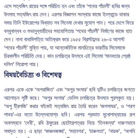
এসে সত্যজিৎ রায়ের সঙ্গে পরিচিত হন এবং তাঁকে ‘পথের পাঁচালী’ ছবির জন্য
উৎসাহ সত্যজিৎ রায় দেন। এরপর বিজ্ঞাপন সংস্থার কাজে ইংল্যান্ডে থাকার
সময় তিনি ইউরোপের বিখ্যাত সব সিনেমা দেখার সুযোগ পান। পরে দেশে ফিরে
বন্ধুবান্ধব ও শুভানুধ্যায়ীদের সহযোগিতায় ‘পথের পাঁচালী’ নির্মাণের কাজে হাত
দেন। নানা বাধাবিপত্তি অতিক্রম করে ১৯৫৫ খ্রিস্টাব্দের ২৬-এ আগস্ট
‘পথের পাঁচালী’ মুক্তি পায়, যা আন্তর্জাতিক মানচিত্রে ভারতীয় সিনেমাকে
চিরকালীন পরিচিতি দেয়। কান চলচ্চিত্র উৎসবে এই সিনেমা ‘মানবতার শ্রেষ্ঠ
দলিল’ শিরোপা পায়।
বিষয়বৈচিত্র্য ও বিশেষত্ব
এরপর একে একে ‘অপরাজিত’ এবং ‘অপুর সংসার’ ছবি দুটিও চলচ্চিত্র জগতে
আলোড়ন সৃষ্টি করে। ‘অপুর সংসার’ ভেনিস চলচ্চিত্র উৎসবে পুরস্কৃত হয়।
‘অপু ট্রিলজি’ করার ফাঁকেই সত্যজিৎ রায় তৈরি করেন ‘জলসাঘর’, ও ‘পরশ
পাথর’-এর মতো উল্লেখযোগ্য ছবি। এরপর প্রভাত মুখোপাধ্যায়ের গল্প
অবলম্বনে ‘দেবী’, রবি ঠাকুরের ছোটোগল্পত্রয় নিয়ে ‘তিনকন্যা’ দারুণভাবে
সমাদৃত হয়। এ ছাড়া ‘কাঞ্চনজঙ্ঘা’, ‘মহানগর’, ‘চারুলতা’, ‘নায়ক’, ‘অশনি