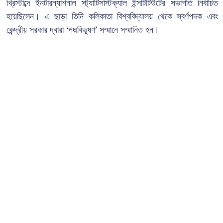
খ্রিস্টাব্দে ইনটারন্যাশনাল স্ট্যাটিসস্টিক্যাল ইন্সটিটিউটের সভাপতি নির্বাচিত
হয়েছিলেন। এ ছাড়া তিনি কলিকাতা বিশ্ববিদ্যালয় থেকে স্বর্ণপদক এবং
কেন্দ্রীয় সরকার দ্বারা ‘পদ্মবিভূষণ’ সম্মানে সম্মানিত হন।