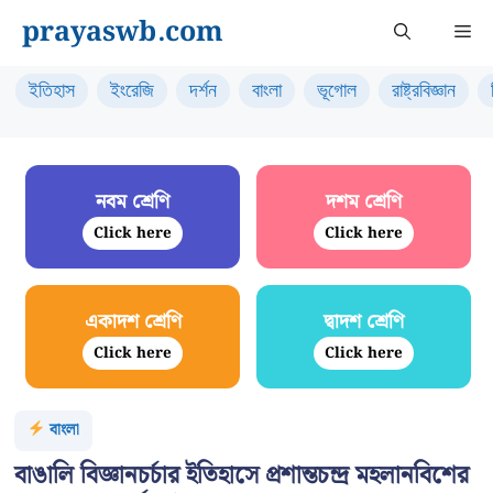
Skip
prayaswb.com
Me
to
content
ইতিহাস
ইংরেজি
দর্শন
বাংলা
ভূগোল
রাষ্ট্রবিজ্ঞান
নবম শ্রেণি
দশম শ্রেণি
Click here
Click here
একাদশ শ্রেণি
দ্বাদশ শ্রেণি
Click here
Click here
বাংলা
বাঙালি বিজ্ঞানচর্চার ইতিহাসে প্রশান্তচন্দ্র মহলানবিশের