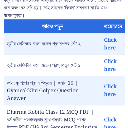
যন্ত্রণা আর রাজনৈতিক অস্থিরতার যে কঠোর আঘাত আনে, তাতেই পাঠকের
মনে করুণ রস সৃষ্টি হয়। তাই নাটকের ‘বিভাব’ নামকরণ সার্থক এবং
যথোপযুক্ত।
আরও পড়ুন
প্রয়োজনে
Click
তৃতীয় সেমিস্টার বাংলা মডেল প্রশ্নপত্র সেট ২
here
Click
তৃতীয় সেমিস্টার বাংলা মডেল প্রশ্নপত্র সেট ১
here
জ্ঞানচক্ষু গল্পের প্রশ্ন উত্তর | ক্লাস 10 |
Click
Gyancokkhu Golper Question
here
Answer
Dharma Kobita Class 12 MCQ PDF |
ধর্ম কবিতা প্রভাতকুমার মুখোপাধ্যায় MCQ প্রশ্ন
Click
উত্তর PDF (HS 3rd Semester Exclusive
here