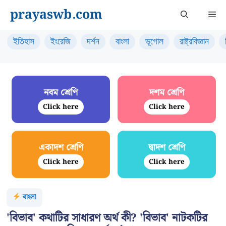
Skip
prayaswb.com
Me
to
content
ইতিহাস
ইংরেজি
দর্শন
বাংলা
ভূগোল
রাষ্ট্রবিজ্ঞান
নবম শ্রেণি
দশম শ্রেণি
Click here
Click here
একাদশ শ্রেণি
দ্বাদশ শ্রেণি
Click here
Click here
বাংলা
'বিভাব' কথাটির সাধারণ অর্থ কী? 'বিভাব' নাটকটির