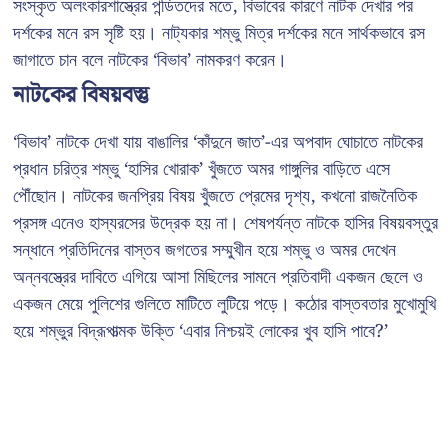
সংস্কৃত অলংকারশাস্ত্রের পন্ডিতদের মতে, বিভাবের কারণে নাটক দেখার পর
দর্শকের মনে রস সৃষ্টি হয়। নাট্যকার শম্ভু মিত্র দর্শকের মনে সার্থকভাবে রস
জাগাতে চান বলে নাটকের ‘বিভাব’ নামকরণ করেন।
নাটকের বিষয়বস্তু
‘বিভাব’ নাটকে দেখা যায় বাঙালির ‘কাঁদুনে জাত’-এর অপবাদ ঘোচাতে নাটকের
প্রধান চরিত্র শম্ভু ‘হাসির খোরাক’ খুঁজতে অমর গাঙ্গুলির বাড়িতে এসে
পৌঁছোন। নাটকের জনপ্রিয় বিষয় খুঁজতে প্রেমের দৃশ্য, কখনো রাজনৈতিক
প্রসঙ্গ এনেও হাস্যরসের উদ্রেক হয় না। শেষপর্যন্ত নাটকে হাসির বিষয়বস্তুর
সন্ধানে প্রতিদিনের বাস্তব জগতের সম্মুখীন হয়ে শম্ভু ও অমর দেখেন
অন্নবস্ত্রের দাবিতে এগিয়ে আসা মিছিলের সামনে প্রতিবাদী একজন ছেলে ও
একজন মেয়ে পুলিশের গুলিতে মাটিতে লুটিয়ে পড়ে। কঠোর বাস্তবতার মুখোমুখি
হয়ে শম্ভুর বিদ্রূপাত্মক উক্তি ‘এবার নিশ্চয়ই লোকের খুব হাসি পাবে?’