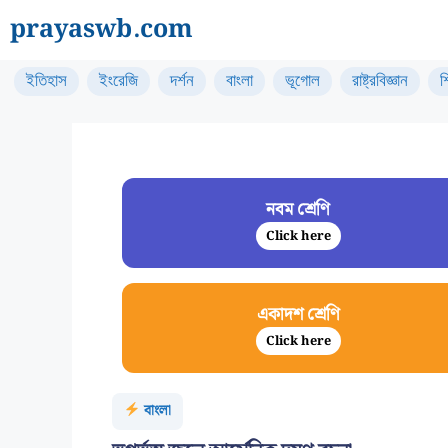
Skip
prayaswb.com
to
content
ইতিহাস
ইংরেজি
দর্শন
বাংলা
ভূগোল
রাষ্ট্রবিজ্ঞান
শ
নবম শ্রেণি
Click here
একাদশ শ্রেণি
Click here
বাংলা