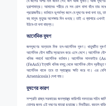
যে জলের অপর নাম জীবন সেই জল আজ দূষিত। আজ দূষণের মাত্রা
দুরাশামাত্র। আমাদের শরীরে যে সব রোগ বাসা বাঁধে তার মধ্যে
প্রয়োজনীয়। বর্তমানে ভূগর্ভস্থ জলে যে দূষণের কথা বলা হয়, তা
বহু মানুষ মৃত্যুর অপেক্ষায় দিন গুনছে। তাই এ ব্যাপারে এখনই
উঠবে-তা বলা বাহুল্য।
আর্সেনিক দূষণ
জলদূষণের অন্যতম দিক হল-আর্সেনিক দূষণ। ধাতুঘটিত দূষণই
আর্সেনিক যৌগ মাটির স্তরভেদ করে এসে মেশে। আর্সেনিক যৌগ সো
খনিজ পদার্থে আর্সেনিক বর্তমান। আর্সেনিক সালফাইড (
(FeAsS) ইত্যাদি খনিজ বস্তু থেকে আর্সেনিক মৌল দ্রবীভূত হ
আর্সেনিক থাকে তবে তা স্বাস্থ্যের ক্ষতি করে না। এর 
Arsenicosis) দেখা যায়।
দূষণের কারণ
সম্প্রতি রাজ্য সরকারের জনস্বাস্থ্য কারিগরি দফতরের সচিব জা
তোলার জন্য এই দূষণের মাত্রা ছড়াচ্ছে। দ্বিতীয়ত, বহুতল বাড়