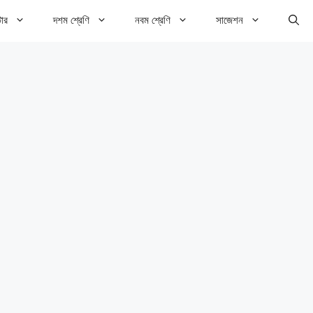
টার
দশম শ্রেণি
নবম শ্রেণি
সাজেশন