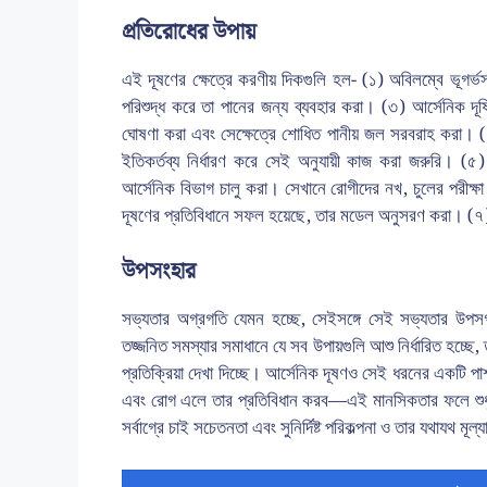
প্রতিরোধের উপায়
এই দূষণের ক্ষেত্রে করণীয় দিকগুলি হল- (১) অবিলম্বে ভূগর
পরিশুদ্ধ করে তা পানের জন্য ব্যবহার করা। (৩) আর্সেনিক দ
ঘোষণা করা এবং সেক্ষেত্রে শোধিত পানীয় জল সরবরাহ করা। (৪
ইতিকর্তব্য নির্ধারণ করে সেই অনুযায়ী কাজ করা জরুরি। (৫) আ
আর্সেনিক বিভাগ চালু করা। সেখানে রোগীদের নখ, চুলের পরীক্
দূষণের প্রতিবিধানে সফল হয়েছে, তার মডেল অনুসরণ করা। (৭)
উপসংহার
সভ্যতার অগ্রগতি যেমন হচ্ছে, সেইসঙ্গে সেই সভ্যতার উপসর্
তজ্জনিত সমস্যার সমাধানে যে সব উপায়গুলি আশু নির্ধারিত হচ্ছে,
প্রতিক্রিয়া দেখা দিচ্ছে। আর্সেনিক দূষণও সেই ধরনের একটি পার
এবং রোগ এলে তার প্রতিবিধান করব—এই মানসিকতার ফলে শুধু 
সর্বাগ্রে চাই সচেতনতা এবং সুনির্দিষ্ট পরিকল্পনা ও তার যথাযথ মূল