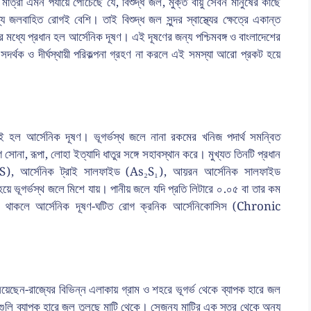
 এমন পর্যায়ে পৌঁচেছে যে, বিশুদ্ধ জল, মুক্ত বায়ু সেবন মানুষের কাছে
 জলবাহিত রোগই বেশি। তাই বিশুদ্ধ জল সুন্দর স্বাস্থ্যের ক্ষেত্রে একান্ত
র মধ্যে প্রধান হল আর্সেনিক দূষণ। এই দূষণের জন্য পশ্চিমবঙ্গ ও বাংলাদেশের
 সদর্থক ও দীর্ঘস্থায়ী পরিকল্পনা গ্রহণ না করলে এই সমস্যা আরো প্রকট হয়ে
 হল আর্সেনিক দূষণ। ভূগর্ভস্থ জলে নানা রকমের খনিজ পদার্থ সমন্বিত
না, রূপা, লোহা ইত্যাদি ধাতুর সঙ্গে সহাবস্থান করে। মুখ্যত তিনটি প্রধান
AsS), আর্সেনিক ট্রাই সালফাইড (As₂S₁), আয়রন আর্সেনিক সালফাইড
য়ে ভূগর্ভস্থ জলে মিশে যায়। পানীয় জলে যদি প্রতি লিটারে ০.০৫ বা তার কম
বেশি থাকলে আর্সেনিক দূষণ-ঘটিত রোগ ক্রনিক আর্সেনিকোসিস (Chronic
নিয়েছেন-রাজ্যের বিভিন্ন এলাকায় গ্রাম ও শহরে ভূগর্ভ থেকে ব্যাপক হারে জল
িগুলি ব্যাপক হারে জল তুলছে মাটি থেকে। সেজন্য মাটির এক স্তর থেকে অন্য