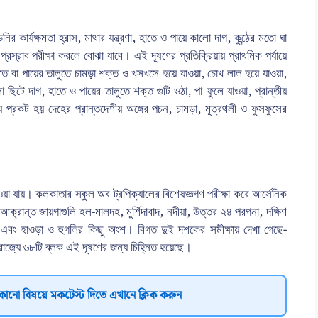
ির কার্যক্ষমতা হ্রাস, মাথার যন্ত্রণা, হাতে ও পায়ে কালো দাগ, কুন্ঠের মতো ঘা
্রস্রাব পরীক্ষা করলে বোঝা যাবে। এই দূষণের প্রতিক্রিয়ায় প্রাথমিক পর্যায়ে
াতে বা পায়ের তালুতে চামড়া শক্ত ও খসখসে হয়ে যাওয়া, চোখ লাল হয়ে যাওয়া,
লো ছিটে দাগ, হাতে ও পায়ের তালুতে শক্ত গুটি ওঠা, পা ফুলে যাওয়া, প্রান্তীয়
য়ে প্রকট হয় দেহের প্রান্তদেশীয় অঙ্গের পচন, চামড়া, মূত্রথলী ও ফুসফুসের
া যায়। কলকাতার স্কুল অব ট্রপিক্যালের বিশেষজ্ঞগণ পরীক্ষা করে আর্সেনিক
 আক্রান্ত জায়গাগুলি হল-মালদহ, মুর্শিদাবাদ, নদীয়া, উত্তর ২৪ পরগনা, দক্ষিণ
 এবং হাওড়া ও হুগলির কিছু অংশ। বিগত দুই দশকের সমীক্ষায় দেখা গেছে-
। রাজ্যে ৬৮টি ব্লক এই দূষণের জন্য চিহ্নিত হয়েছে।
কোনো বিষয়ে মকটেস্ট দিতে এখানে ক্লিক করুন