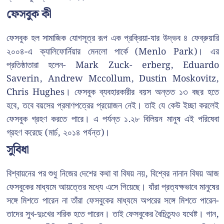
ফেসবুক কী
ফেসবুক হল সামাজিক যোগসূত্র রূপ এক প্রক্রিয়া-যার উদ্ভব ৪ ফেব্রুয়ারি
২০০৪-এ ক্যালিফোর্নিয়ার মেনলো পার্কে (Menlo Park)। এর
প্রতিষ্ঠাতারা হলেন- Mark Zuck- erberg, Eduardo
Saverin, Andrew Mccollum, Dustin Moskovitz,
Chris Hughes। ফেসবুক ব্যবহারকারীর বয়স অন্তত ১৩ বছর হতে
হবে, তবে বয়সের প্রমাণপত্রের প্রয়োজন নেই। তাই যে কেউ ইচ্ছা করলেই
ফেসবুক গ্রহণ করতে পারে। এ পর্যন্ত ১.২৮ বিলিয়ন মানুষ এই পরিষেবা
গ্রহণ করেছে (মার্চ, ২০১৪ পর্যন্ত)।
সুবিধা
বিশ্বায়নের পর শুধু নিজের দেশের কথা বা বিষয় নয়, বিশ্বের নানান বিষয় আজ
ফেসবুকের মাধ্যমে আয়ত্তের মধ্যে এসে গিয়েছে। যাঁরা প্রত্যক্ষভাবে মানুষের
সঙ্গে মিশতে পারেন না তাঁরা ফেসবুকের মাধ্যমে অপরের সঙ্গে মিশতে পারেন-
তাদের সুখ-দুঃখের শরিক হতে পারেন। তাই ফেসবুকের বৈচিত্র্যও যথেষ্ট। গান,