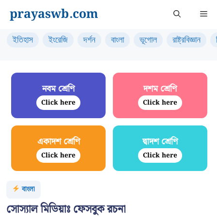
Skip
prayaswb.com
Me
to
content
ইতিহাস
ইংরেজি
দর্শন
বাংলা
ভূগোল
রাষ্ট্রবিজ্ঞান
নবম শ্রেণি
দশম শ্রেণি
Click here
Click here
একাদশ শ্রেণি
দ্বাদশ শ্রেণি
Click here
Click here
বাংলা
সোস্যাল মিডিয়াঃ ফেসবুক রচনা